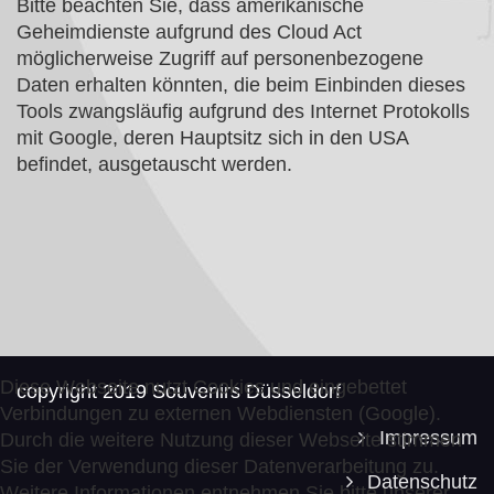
Bitte beachten Sie, dass amerikanische
Geheimdienste aufgrund des Cloud Act
möglicherweise Zugriff auf personenbezogene
Daten erhalten könnten, die beim Einbinden dieses
Tools zwangsläufig aufgrund des Internet Protokolls
mit Google, deren Hauptsitz sich in den USA
befindet, ausgetauscht werden.
Diese Webseite nutzt Cookies und eingebettet
copyright 2019 Souvenirs Düsseldorf
Verbindungen zu externen Webdiensten (Google).
Impressum
Durch die weitere Nutzung dieser Webseite stimmen
Sie der Verwendung dieser Datenverarbeitung zu.
Datenschutz
Weitere Informationen entnehmen Sie bitte unserer